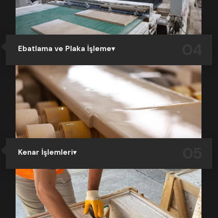
dokusunu ve estetik kalitesini ön plana çıkarır.
04
Ebatlama ve Plaka İşleme
Yüzeyi işlenmiş plakalar, istenen projeye istenen
standard veya özel ölçülerde ebatlanır. Mimari
projelere uygun olarak üretilen ebatlı taşlar, modern
ebatlama makineleriyle yüksek hassasiyetle hazırlanır.
Bu sayede yüksek ölçü doğruluğu ve uygulama kolaylığı
sağlanır.
05
Kenar İşlemleri
İstenilen projeye uygun olarak kenar işlemleri uygulanır.
Ürünlere pah kırma, bullnose yapma gibi teknik kenar
detayları verilir. Bu işlemler, taşın son kullanım alanına
göre güvenli ve estetik hale gelmesini sağlar