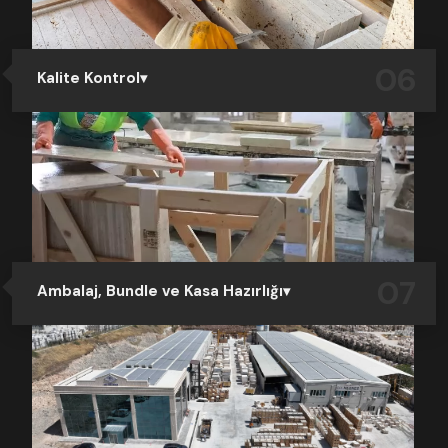
06
Kalite Kontrol
Üretimin tüm aşamalarını tamamlayan malzemeler,
sevkiyat öncesi kalite kontrol bölümünde titizlikle
incelenir. Plakaların ölçü ve gönye kontrolü yapılır,
yüzey kalitesi cila parlaklığı ve homojenlik denetlenir.
07
Ambalaj, Bundle ve Kasa Hazırlığı
Tüm üretim süreci tamamlanan ürünler, sahada özel
olarak paketlenir. Plakalar ve ebatlı taşlar, ahşap
kasalara dikkatle yerleştirilir ve bundle’lanır. Her ürün
taşıma esnasında zarar görmeyecek şekilde koruyucu
malzemelerle desteklenir.