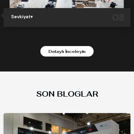
08
Sevkiyat
Hazırlanan kasalar, ihracat ve ithalat standartlarına
uygun olarak kamyonlara ve konteynerlere yüklenir. DN
Mermer lojistik birimi, tüm sevkiyat sürecini titizlikle
planlayarak ürünlerin zamanında ve hasarsız şekilde
dünya genelindeki müşterilere ulaşmasını sağlar.
Detaylı İnceleyin
SON BLOGLAR