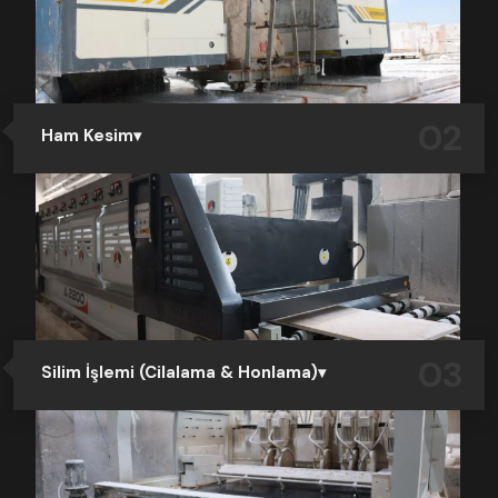
bir titizlikle çıkarılan mermer bloklar, kara nakliyesi ile
fabrikalarımıza sevk edilir. Bu süreçte her blok, hasarsız
ve güvenli şekilde taşınacak biçimde düzenlenir.
02
Ham Kesim
Fabrikalarımıza ulaşan ham bloklar, blok sahasında
stoklanır. Yıkanarak kontrolleri yapılır. Üretim hattımıza
alınarak gelişmiş ham kesim makinelerinde işlenir.
Bloklar sipariş durumuna göre Katrak kesim, telli kesim
ve ST kesim makinelerimiz ile taşlar istenilen kalınlıkta
profesyonel olarak kesim işlemi yapılır. Bu aşamada hız,
hassasiyet ve ölçü tutarlılığı ön plandadır.
03
Silim İşlemi (Cilalama & Honlama)
Ham kesim makinalarında kesilen taşlar, yüzey işlemleri
için silim hattına alınır. Otomatik silim makineleri ile
yüzeylerde isteğe göre honlama, cilalama, eskitme
veya fırçalama gibi işlemler uygulanır. Bu aşama, taşın