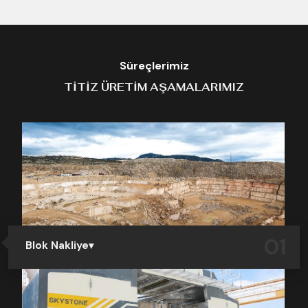
Süreçlerimiz
TITIZ ÜRETIM AŞAMALARIMIZ
01
Blok Nakliye
DN Mermer, doğal taş üretiminin ilk adımından son
adımına kadar tüm süreci kendi bünyesinde yöneten
entegre bir yapıya sahiptir. Kendi ocaklarımızdan büyük