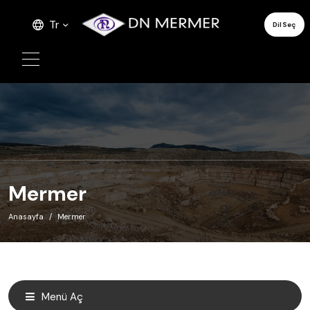
Tr
Dil Seç
Mermer
Anasayfa
Mermer
Menü Aç