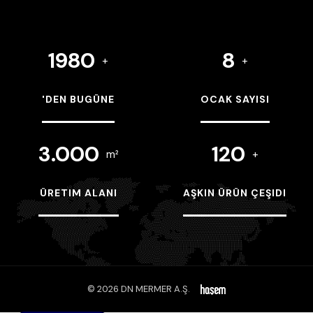
1980
8
+
+
'DEN BUGÜNE
OCAK SAYISI
3.000
120
m²
+
ÜRETIM ALANI
AŞKIN ÜRÜN ÇEŞIDI
© 2026 DN MERMER A.Ş.