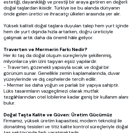
estetiği, dayanıklılığı ve prestiji bir araya getiren en değerli
doğal taşlardan ikisidir. Türkiye ise bu alanda dünyanın
önde gelen üretici ve ihracatçı ülkeleri arasında yer alır.
Yüksek kaliteli doğal taşlara duyulan talep hem yurt içinde
hem de yurt dışında hızla artarken, doğru üreticiyle
çalışmak artık daha da önemli hâle geliyor.
Traverten ve Mermerin Farkı Nedir?
Her iki taş da doğal oluşum süreçleriyle şekillenmiş,
milyonlarca yılın izini taşıyan eşsiz yapılardır.
- Traverten, gözenekli yapısıyla sıcak ve doğal bir
görünüm sunar. Genellikle zemin kaplamalarında, duvar
yüzeylerinde ve dış cephelerde tercih edilir.
- Mermer ise daha yoğun ve parlak bir yapıya sahiptir.
Lüks tasarımların vazgeçilmezi olarak mutfak
tezgâhlarından otel lobilerine kadar geniş bir kullanım alanı
bulur.
Doğal Taşta Kalite ve Güven: Üretim Gücümüz
Firmamız, yüksek üretim kapasitesi, modern teknoloji ile
donatılmış tesisleri ve titiz kalite kontrol süreçleriyle doğal
taş sektöründe fark yaratmaktadır.